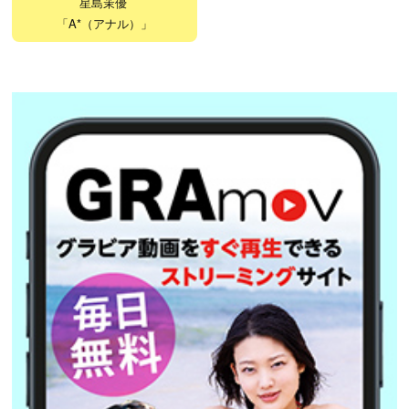
星島茉優
「A*（アナル）」