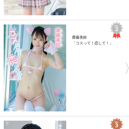
齋藤美鈴
「コスって！恋して！」