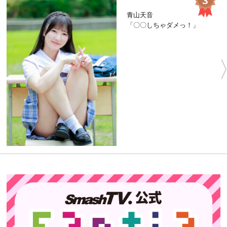
青山天音
「〇〇しちゃダメっ！」