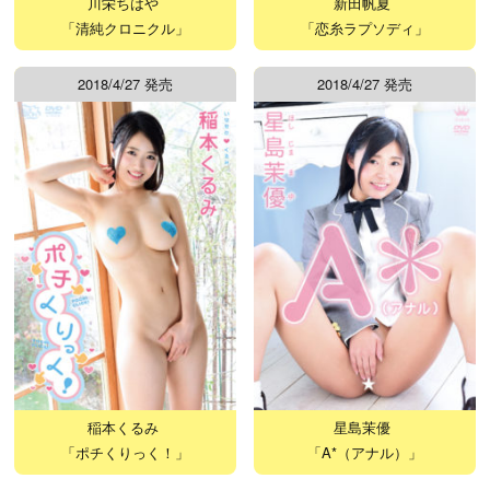
川栄ちはや
新田帆夏
「清純クロニクル」
「恋糸ラプソディ」
2018/4/27 発売
2018/4/27 発売
稲本くるみ
星島茉優
「ポチくりっく！」
「A*（アナル）」