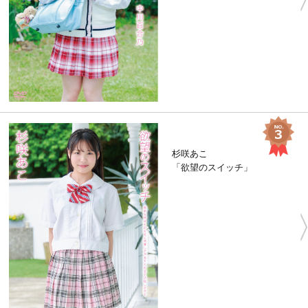
杉咲あこ
「欲望のスイッチ」