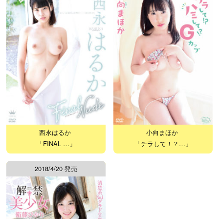
西永はるか
小向まほか
「FINAL …」
「チラして！？…」
2018/4/20 発売