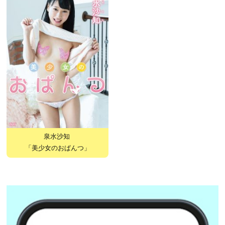
泉水沙知
「美少女のおぱんつ」