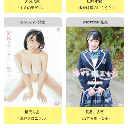
天羽成美
山崎水愛
「キミの美尻に…」
「水愛は俺のいもうと」
2020/2/28 発売
2020/2/28 発売
橋元りあ
長谷川古宵
「清純クロニクル」
「恋する矯正女子」