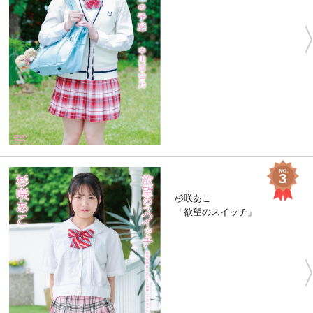
杉咲あこ
「欲望のスイッチ」