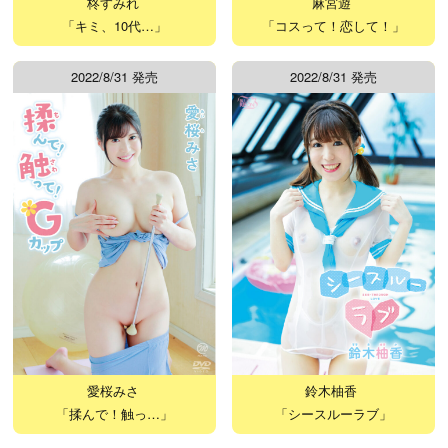
柊すみれ
麻宮遊
「キミ、10代…」
「コスって！恋して！」
2022/8/31 発売
2022/8/31 発売
愛桜みさ
鈴木柚香
「揉んで！触っ…」
「シースルーラブ」