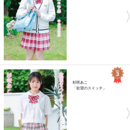
杉咲あこ
「欲望のスイッチ」