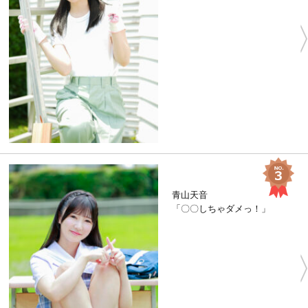
青山天音
「〇〇しちゃダメっ！」