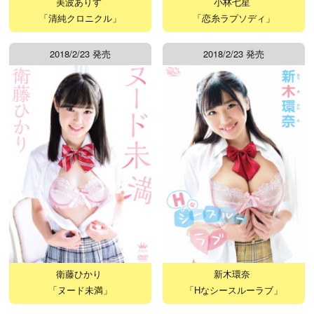
美波ありす
小林七星
「清純クロニクル」
「恋糸ラプソディ」
2018/2/23 発売
2018/2/23 発売
衛藤ひかり
新木環奈
「ヌード未満」
「Hなシースルーラブ」