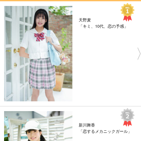
天野麦
「キミ、10代、恋の予感」
新川舞香
「恋するメカニックガール」