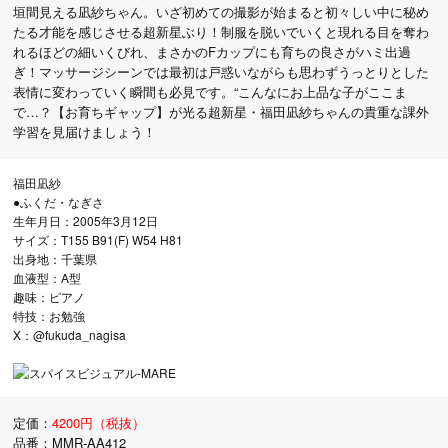
垣間見える凪紗ちゃん。いざ初めての撮影が始まると初々しい中に秘め
たる才能を感じさせる超新星ぶり！制服を脱いでいくと現れる目を奪わ
れるほどの細いくびれ、まさかのFカップにも育ちの良さがハミ出過
ぎ！マッサージシーンでは最初は戸惑いながらも思わずうっとりとした
表情に変わっていく瞬間も必見です。“こんなにお上品な子がここま
で…？【お育ちギャップ】が光る超新星・福田凪紗ちゃんの貴重な課外
学習を見届けましょう！
福田凪紗
●ふくだ・なぎさ
生年月日：2005年3月12日
サイズ：T155 B91(F) W54 H81
出身地：千葉県
血液型：A型
趣味：ピアノ
特技：お勉強
X：@fukuda_nagisa
定価：
4200円（税抜）
品番：MMR-AA412