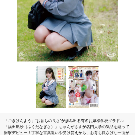
「ごきげんよう」“お育ちの良さ”が滲み出る有名お嬢様学校グラドル
「福田凪紗（ふくだなぎさ）」ちゃんがさすが名門大学の気品を纏って
衝撃デビュー！丁寧な言葉遣いや受け答えから、お育ち良さげな一面が