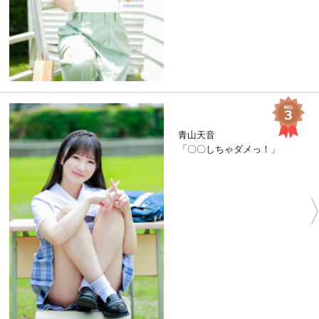
青山天音
「〇〇しちゃダメっ！」