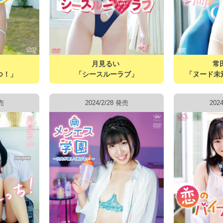
月見るい
常
つ！」
「シースルーラブ」
「ヌード未
発売
2024/2/28 発売
202