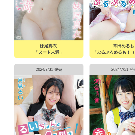
妹尾真衣
常田める
「ヌード未満」
「ぶるぶるめるも！（
2024/7/31 発売
2024/7/31 