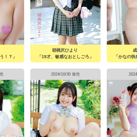
か
胡桃沢ひより
う！？」
「19才、敏感なおとしごろ」
「かなの快
発売
2024/10/30 発売
202