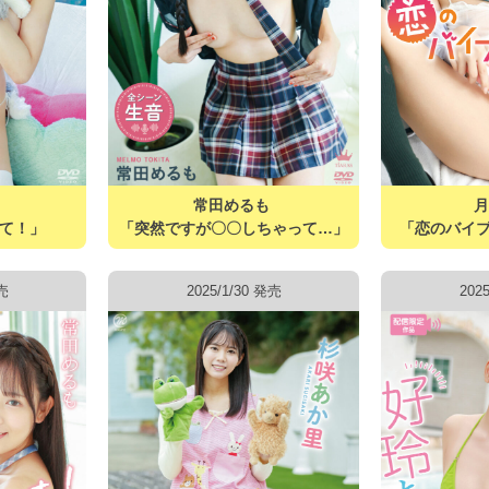
常田めるも
て！」
「突然ですが〇〇しちゃって…」
「恋のバイ
発売
2025/1/30 発売
202