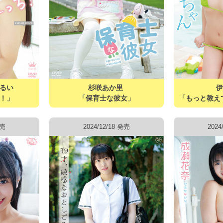
見るい
杉咲あか里
！」
「保育士な彼女」
「もっと教え
発売
2024/12/18 発売
2024