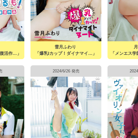
も
雪月ふわり
復活作…」
「爆乳Iカップ！ダイナマイ…」
「メンエス学
発売
2024/6/26 発売
202