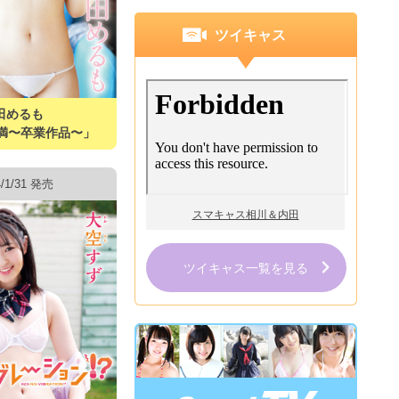
ツイキャス
田めるも
満〜卒業作品〜」
4/1/31 発売
スマキャス相川＆内田
ツイキャス一覧を見る