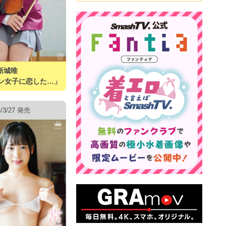
新城唯
ン女子に恋した…」
4/3/27 発売