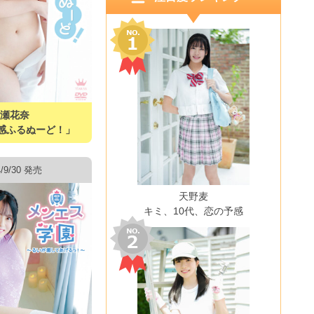
成瀬花奈
感ふるぬーど！」
4/9/30 発売
天野麦
キミ、10代、恋の予感