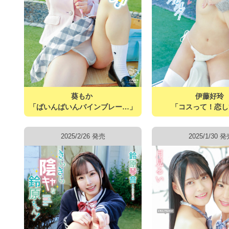
葵もか
伊藤好玲
「ばいんばいんバインブレー…」
「コスって！恋し
2025/2/26 発売
2025/1/30 