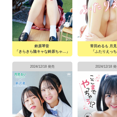
鈴原琴音
常田めるも 月
「きらきら陰キャな鈴原ちゃ…」
「ふたりえっち
2024/12/18 発売
2024/12/18 