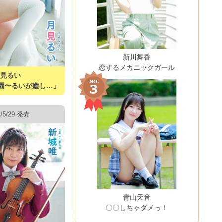
新川舞香
恋するメカニックガール
月見るい
園〜るいが癒し…」
4/5/29 発売
青山天音
〇〇しちゃダメっ！