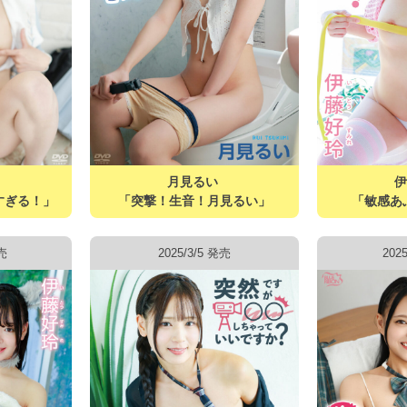
月見るい
すぎる！」
「突撃！生音！月見るい」
「敏感あ
発売
2025/3/5 発売
202