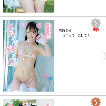
齋藤美鈴
「コスって！恋して！」