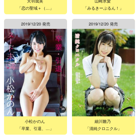
天羽成美
山崎水愛
「恋の聖域＋（…」
「みるきーぷるん！」
2019/12/20 発売
2019/12/20 発売
小松かのん
細川雛乃
「卒業、引退、…」
「清純クロニクル」