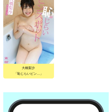
大橋梨沙
「恥じらいピン…」