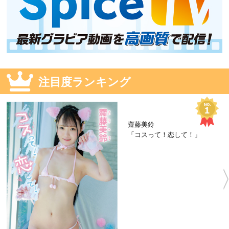
注目度ランキング
齋藤美鈴
「コスって！恋して！」