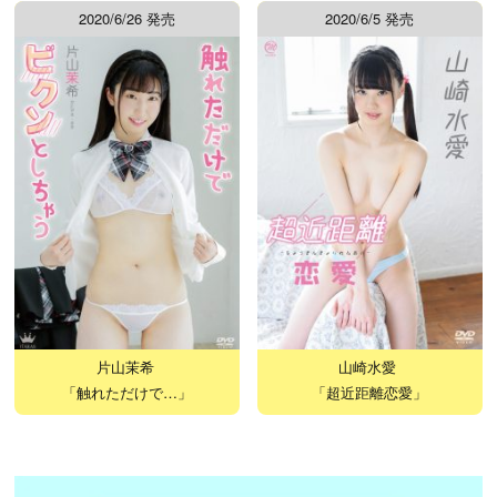
2020/6/26 発売
2020/6/5 発売
片山茉希
山崎水愛
「触れただけで…」
「超近距離恋愛」