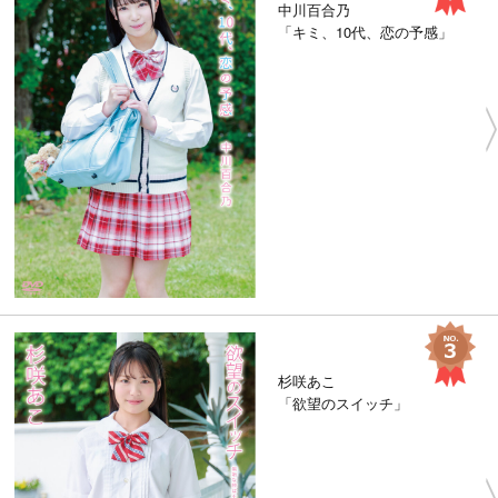
中川百合乃
「キミ、10代、恋の予感」
杉咲あこ
「欲望のスイッチ」