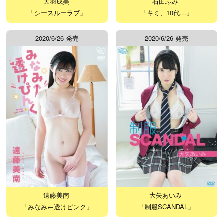
天羽成美
石田ふみ
「シースルーラブ」
「キミ、10代…」
2020/6/26 発売
2020/6/26 発売
遠藤美南
大矢あいみ
「みなみ←透けピンク」
「制服SCANDAL」