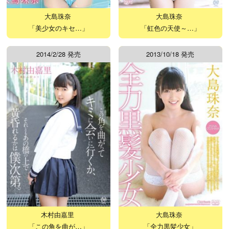
大島珠奈
大島珠奈
「美少女のキセ…」
「虹色の天使～…」
2014/2/28 発売
2013/10/18 発売
木村由嘉里
大島珠奈
「この角を曲が…」
「全力黒髪少女」