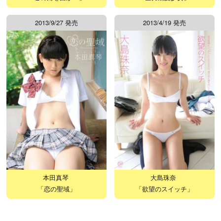
2013/9/27 発売
2013/4/19 発売
本田真琴
大島珠奈
「恋の聖域」
「欲望のスイッチ」