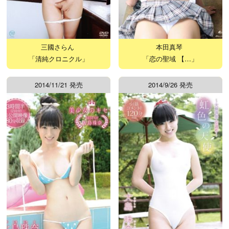
三國さらん
本田真琴
「清純クロニクル」
「恋の聖域 【…」
2014/11/21 発売
2014/9/26 発売