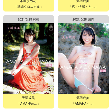
本城ひめ花
天羽成美
「清純クロニクル」
「恋・快感・と…」
2021/6/25 発売
2021/5/28 発売
天羽成美
天羽成美
「AMAHA×…」
「AMAHA×…」