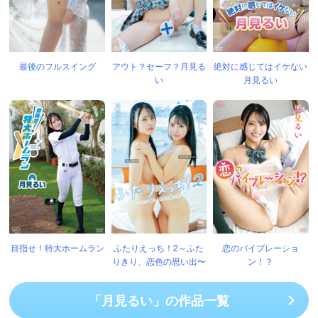
最後のフルスイング
アウト？セーフ？月見る
絶対に感じてはイケない
い
月見るい
目指せ！特大ホームラン
ふたりえっち！2～ふた
恋のバイブレーショ
りきり、恋色の思い出〜
ン！？
「月見るい」の作品一覧