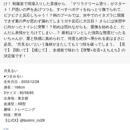
け！ 制服姿で現場入りした直後から、「ゲリラクリーム塗り」がスター
ト！戸惑いの声をあげつつも、すべすべボディをねっとり撫でられて、
ビクビクと反応しちゃう！？例のプールでは、水中でのイタズラに我慢
できず素の声が思わず漏れてしまうガチ反応に大注目！ さらには休憩中
に向かったトイレに突撃！？初めは照れながらも、愛撫を始めると、だ
んだん表情がとろけてしまい…？ 最初はツンとした強気な態度だったる
いちゃんが、愛と快感に責められて、何度も絶頂へ導かれる姿はまさに
必見。 “月見るい”という逸材がまたしても１つ殻を破ってしまう。 【見
て】【聴いて】【感じて】、全感覚で味わう【突撃×生音×えちえち】の
決定版です！
月見るい
●つきみるい
生年月日：2003/12/28
身長：168cm
3サイズ：80/58/85
出身地：東京都
血液型：AB型
趣味：トレーニング
特技：野球
【公式X】@tsukimi_rui28