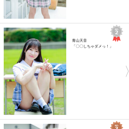
青山天音
「〇〇しちゃダメっ！」