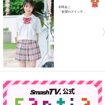
杉咲あこ
「欲望のスイッチ」