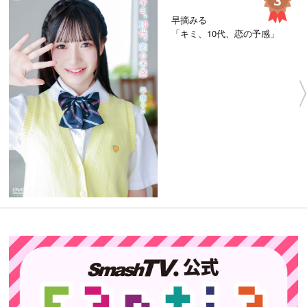
早摘みる
「キミ、10代、恋の予感」