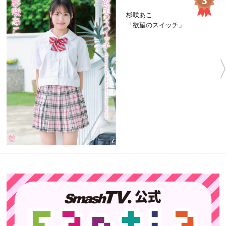
杉咲あこ
「欲望のスイッチ」