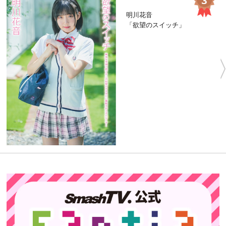
明川花音
「欲望のスイッチ」