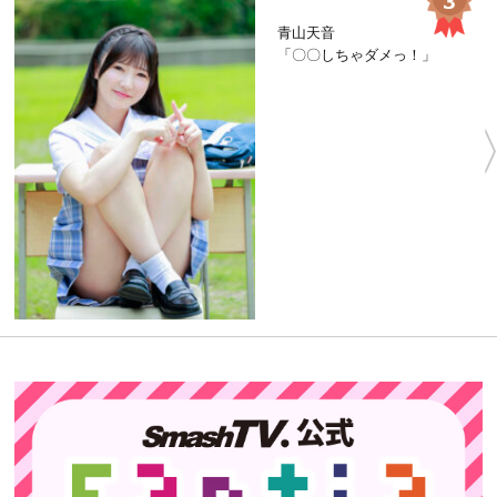
青山天音
「〇〇しちゃダメっ！」