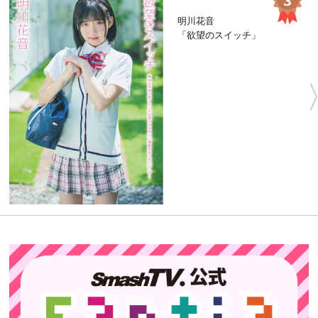
明川花音
「欲望のスイッチ」