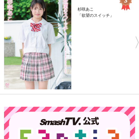
杉咲あこ
「欲望のスイッチ」