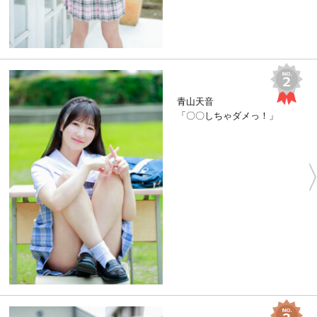
青山天音
「〇〇しちゃダメっ！」