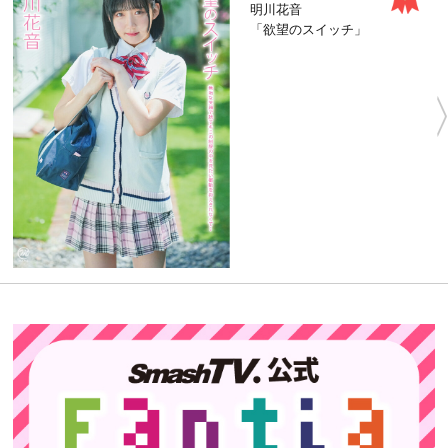
明川花音
「欲望のスイッチ」