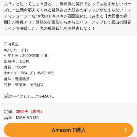
夫？」と思ってしまうほど…。無邪気な笑顔でとっても恥ずかしいポー
ズに一生懸命応えてくれる健気さと大胆さのギャップがたまらない！レ
アでジューシーな10代のトキメキが画面全体にじみ出る【大興奮の瞬
間】が多数アリ！緊張の初撮影からさらにパワーアップして露出の限界
ラインを突破した、恋の成長日記をお見逃しなく！
日向真生
●ひなた・まお
生年月日：2000/2/20（19）
出身地：山口県
身長：158cm
3サイズ：B84（F）/W58/H85
趣味：音楽鑑賞
特技：管楽器、そろばん
定価：
3800円（税抜）
品番：MMR-AA139
Amazonで購入