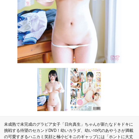
未成熟で未完成のグラビア女子「日向真生」ちゃんが新たなドキドキに
挑戦する待望のセカンドDVD！幼いカラダ、幼い10代のあやうさが満載
の可愛すぎるハニカミ笑顔と極小ビキニのギャップには「ホントに大丈