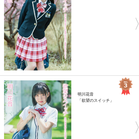
明川花音
「欲望のスイッチ」