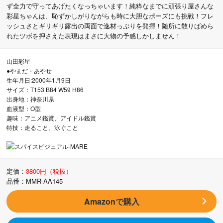
ず全力で守ってあげたくなっちゃいます！純粋なまでに頑張り屋さんな
彩星ちゃんは、恥ずかしがりながらも時に大胆なポーズにも挑戦！フレ
ッシュさとギリギリ露出の両面で逸材っぷりを発揮！随所に散りばめら
れたツボを押さえた表現はまさに大物の予感しかしません！
山田彩星
●やまだ・あやせ
生年月日:2000年1月9日
サイズ：T153 B84 W59 H86
出身地：神奈川県
血液型：O型
趣味：アニメ鑑賞、アイドル鑑賞
特技：走ること、泳ぐこと
定価：
3800円（税抜）
品番：MMR-AA145
Amazonで購入