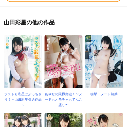
山田彩星の他の作品
ラストも彩星はぶっちぎ
あやせの限界突破！〜ヌ
衝撃！ヌード解禁
り！～山田彩星引退作品
ードもオモチャもてんこ
～
盛り〜