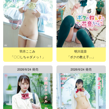
羽月ここみ
明川花音
「〇〇しちゃダメっ！」
「ボクの教え子…」
2026/6/24 発売
2026/6/24 発売