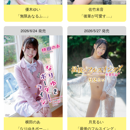
優木ゆい
佐竹未音
「無限あなるふ…」
「後輩が可愛す…」
2026/6/24 発売
2026/5/27 発売
横田のあ
月見るい
「なりゆきボー…」
「最後のフルスイング」