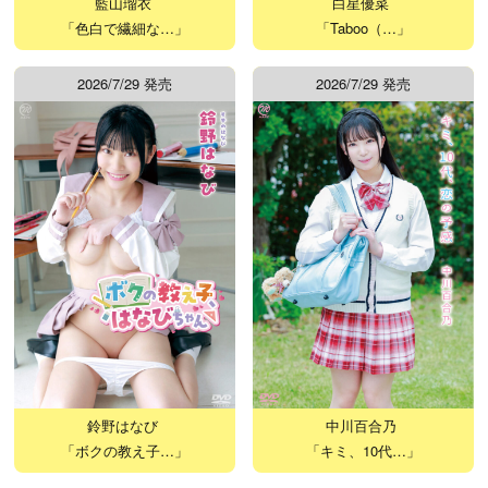
藍山瑠衣
白星優菜
「色白で繊細な…」
「Taboo（…」
2026/7/29 発売
2026/7/29 発売
鈴野はなび
中川百合乃
「ボクの教え子…」
「キミ、10代…」