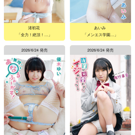
渚初花
あいみ
「全力！絶頂！…」
「メンエス学園…」
2026/6/24 発売
2026/6/24 発売