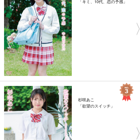
「キミ、10代、恋の予感」
杉咲あこ
「欲望のスイッチ」