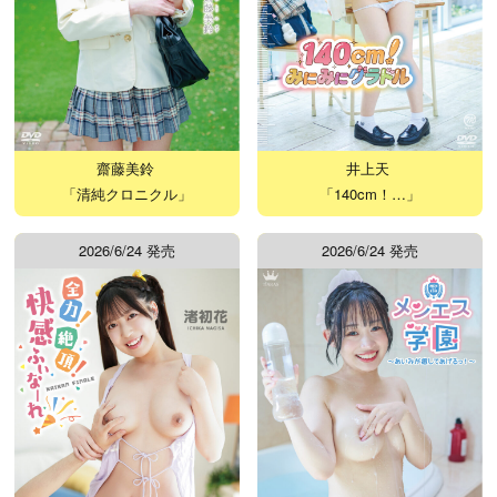
齋藤美鈴
井上天
「清純クロニクル」
「140cm！…」
2026/6/24 発売
2026/6/24 発売