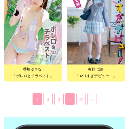
香坂ゆきな
春野七瀬
「ボレロとチラベスト」
「やりすぎデビュー！」
1
2
3
…
47
＞