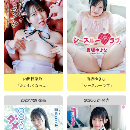
内田日菜乃
香坂ゆきな
「おかしくなっ…」
「シースルーラブ」
2026/7/29 発売
2026/6/24 発売