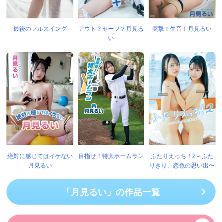
最後のフルスイング
アウト？セーフ？月見る
突撃！生音！月見るい
い
絶対に感じてはイケない
目指せ！特大ホームラン
ふたりえっち！2～ふた
月見るい
りきり、恋色の思い出〜
「月見るい」の作品一覧