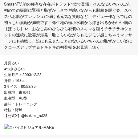
SmashTV.初の稀有な存在がドラフト1位で登場！そんなるいちゃんが、
初めての撮影に緊張と恥ずかしさで戸惑いながらも制服を脱ぐ姿、スベ
スベお肌がフレッシュに弾ける元気な笑顔など、デビュー作ならではの
初々しい素顔が満載です！薄生地の極小水着から浮き出るかわいい胸の
【ぽっち】や、おなじみのひらひら衣装のスキマを狙うチラチラ神ショ
ットの連続に歓喜が爆発！恥じらいながらもモジモジ感じちゃうマッサ
ージにも挑戦し、誰にも見せたことのないるいちゃんの恥ずかしい姿に
クローズアップするドキドキの初登板をお見逃し無く！
月見るい
●つきみるい
生年月日：2003/12/28
身長：168cm
3サイズ：80/58/85
出身地：東京都
血液型：AB型
趣味：トレーニング
特技：野球
【公式X】@tsukimi_rui28